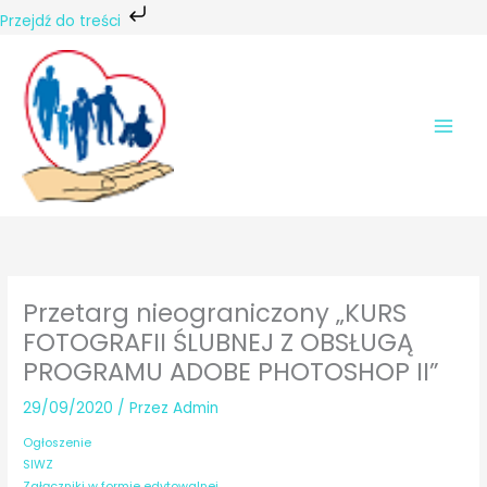
Przejdź do treści
Przejdź
do
treści
Przetarg nieograniczony „KURS
FOTOGRAFII ŚLUBNEJ Z OBSŁUGĄ
PROGRAMU ADOBE PHOTOSHOP II”
29/09/2020
/ Przez
Admin
Ogłoszenie
SIWZ
Załączniki w formie edytowalnej