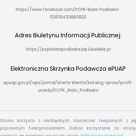
https://www.facebook.com/PCPR-Biała-Podlaska-
112839433880820
Adres Biuletynu Informacji Publicznej:
https://pcprbialapodlaska.bip.lubelskie.pl
Elektroniczna Skrzynka Podawcza ePUAP
epuap.gov.pl/wps/portal/strefa-klienta/katalog-spraw/profil-
urzedu/PCPR_Biala_Podlaska
Strona korzysta z niezbędnych ciasteczek związanych z jej
poprawnym funkcjonowaniem. Dalsze korzystanie ze strony
oznacza, że zgadzasz się na ich użycie.
Polityka prywatności.