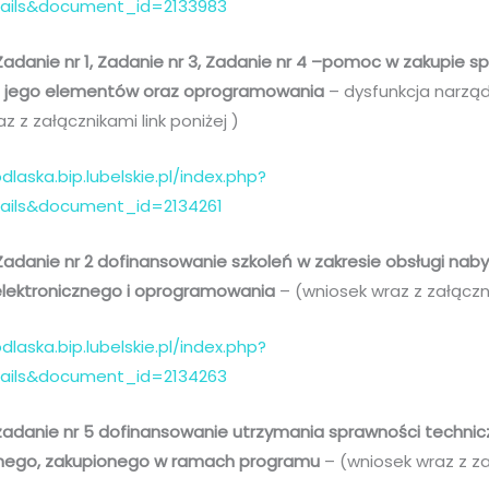
tails&document_id=2133983
Zadanie nr 1, Zadanie nr 3, Zadanie nr 4 –pomoc w zakupie s
ub jego elementów oraz oprogramowania
– dysfunkcja narządu
z z załącznikami link poniżej )
dlaska.bip.lubelskie.pl/index.php?
ails&document_id=2134261
 Zadanie nr 2 dofinansowanie szkoleń w zakresie obsługi na
elektronicznego i oprogramowania
– (wniosek wraz z załączni
dlaska.bip.lubelskie.pl/index.php?
tails&document_id=2134263
 zadanie nr 5 dofinansowanie utrzymania sprawności techni
cznego, zakupionego w ramach programu
– (wniosek wraz z za