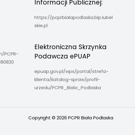
Informacji Publicznej:
https://pcprbialapodlaska.bip.lubel
skie.pl
Elektroniczna Skrzynka
om/PCPR-
Podawcza ePUAP
880820
epuap.gov.pl/wps/portal/strefa-
klienta/katalog-spraw/profil-
urzedu/PCPR_Biala_Podlaska
Copyright © 2026 PCPR Biała Podlaska