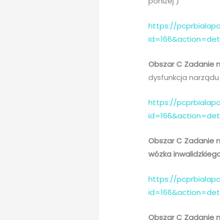
poniżej )
https://pcprbialapo
id=166&action=de
Obszar C Zadanie n
dysfunkcja narządu 
https://pcprbialapo
id=166&action=de
Obszar C Zadanie n
wózka inwalidzkieg
https://pcprbialapo
id=166&action=de
Obszar C Zadanie n