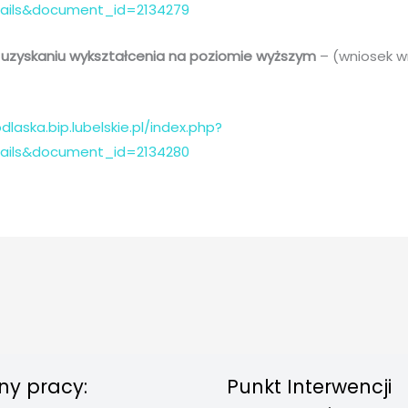
tails&document_id=2134279
 uzyskaniu wykształcenia na poziomie wyższym
– (wniosek w
dlaska.bip.lubelskie.pl/index.php?
tails&document_id=2134280
ny pracy:
Punkt Interwencji