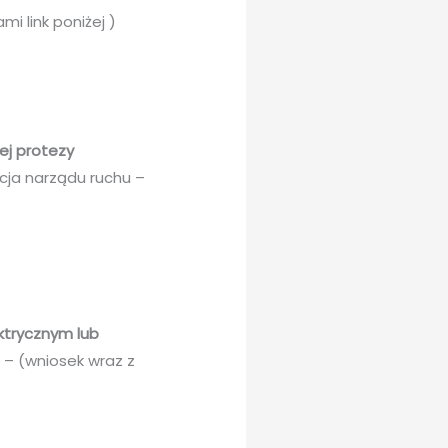
i link poniżej )
ej protezy
cja narządu ruchu –
ktrycznym lub
 – (wniosek wraz z