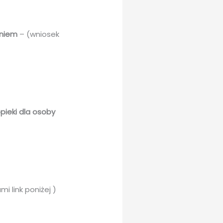
eniem
– (wniosek
ieki dla osoby
i link poniżej )