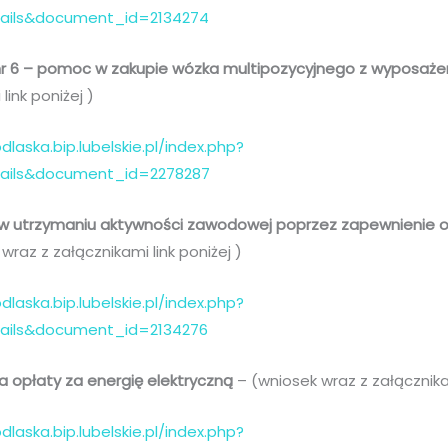
tails&document_id=2134274
nr 6 – pomoc w zakupie wózka multipozycyjnego z wyposaż
link poniżej )
dlaska.bip.lubelskie.pl/index.php?
tails&document_id=2278287
 utrzymaniu aktywności zawodowej poprzez zapewnienie op
wraz z załącznikami link poniżej )
dlaska.bip.lubelskie.pl/index.php?
tails&document_id=2134276
a opłaty za energię elektryczną
– (wniosek wraz z załącznikam
dlaska.bip.lubelskie.pl/index.php?