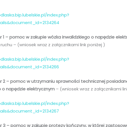
dlaska.bip.lubelskie.pl/index.php?
tails&document_id=2134264
r 1 – pomoc w zakupie wózka inwalidzkiego o napędzie elek
ruchu – (wniosek wraz z załącznikami link poniżej )
dlaska.bip.lubelskie.pl/index.php?
tails&document_id=2134266
r 2 – pomoc w utrzymaniu sprawności technicznej posiadan
o o napędzie elektrycznym
– (wniosek wraz z załącznikami lin
dlaska.bip.lubelskie.pl/index.php?
tails&document_id=2134267
r 3 – pomoc w zakupie protezy kończyny, w której zastos