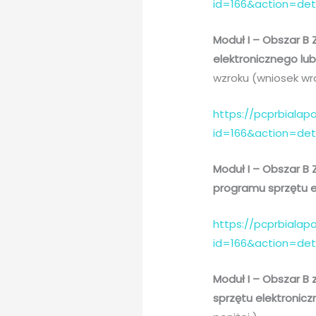
id=166&action=de
Moduł I – Obszar B 
elektronicznego l
wzroku (wniosek wra
https://pcprbialapo
id=166&action=det
Moduł I – Obszar B
programu sprzętu 
https://pcprbialapo
id=166&action=de
Moduł I – Obszar B
sprzętu elektroni