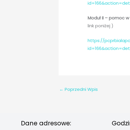
id=166&action=de
Moduł II – pomoc w
link poniżej )
https://pcprbialapo
id=166&action=de
←
Poprzedni Wpis
Dane adresowe:
Godzi