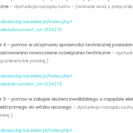
iczne
– dysfunkcja narządu ruchu – (wniosek wraz z załącznikam
dlaska.bip.lubelskie.pl/index.php?
tails&document_id=2134270
r 4 – pomoc w utrzymaniu sprawności technicznej posiadan
j zastosowano nowoczesne rozwiązania techniczne
– dysfunk
cznikami link poniżej )
dlaska.bip.lubelskie.pl/index.php?
tails&document_id=2134273
r 5 – pomoc w zakupie skutera inwalidzkiego o napędzie ele
lektrycznego do wózka ręcznego
– dysfunkcja narządu ruchu
niżej )
dlaska.bip.lubelskie.pl/index.php?