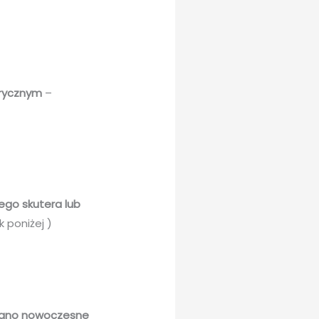
trycznym
–
ego skutera lub
k poniżej )
owano nowoczesne