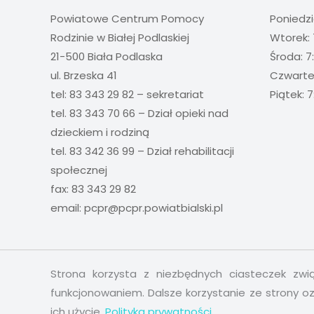
Powiatowe Centrum Pomocy
Poniedzi
Rodzinie w Białej Podlaskiej
Wtorek: 
21-500 Biała Podlaska
Środa: 7
ul. Brzeska 41
Czwartek
tel: 83 343 29 82 – sekretariat
Piątek: 7
tel. 83 343 70 66 – Dział opieki nad
dzieckiem i rodziną
tel. 83 342 36 99 – Dział rehabilitacji
społecznej
fax: 83 343 29 82
email:
pcpr@pcpr.powiatbialski.pl
Strona korzysta z niezbędnych ciasteczek zw
funkcjonowaniem. Dalsze korzystanie ze strony o
ich użycie.
Polityka prywatności.