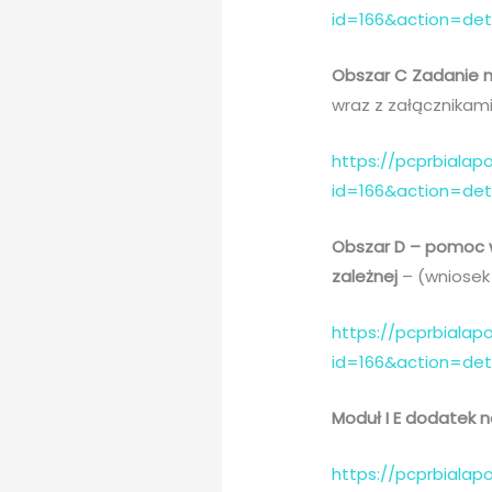
id=166&action=de
Obszar C Zadanie 
wraz z załącznikami 
https://pcprbialapo
id=166&action=de
Obszar D – pomoc w
zależnej
– (wniosek 
https://pcprbialapo
id=166&action=de
Moduł I E dodatek n
https://pcprbialapo