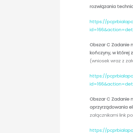
rozwiązania techn
https://pcprbialapo
id=166&action=de
Obszar C Zadanie n
kończyny, w które
(wniosek wraz z załą
https://pcprbialapo
id=166&action=de
Obszar C Zadanie n
oprzyrządowania e
załącznikami link po
https://pcprbialapo