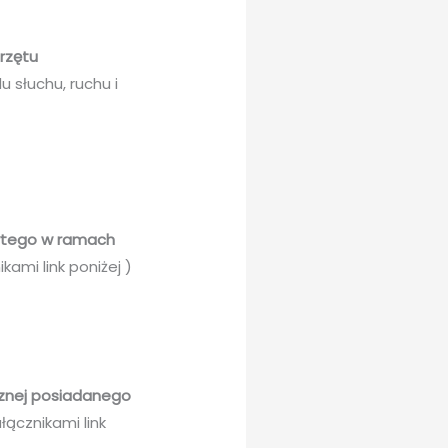
przętu
 słuchu, ruchu i
bytego w ramach
kami link poniżej )
cznej posiadanego
łącznikami link