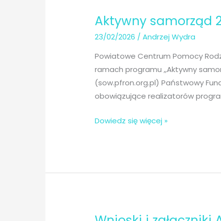
Aktywny samorząd 2
23/02/2026
/
Andrzej Wydra
Powiatowe Centrum Pomocy Rodzinie
ramach programu ,,Aktywny samorz
(sow.pfron.org.pl) Państwowy Fund
obowiązujące realizatorów progra
Aktywny
Dowiedz się więcej »
samorząd
2026
r.
Wnioski i załącznik