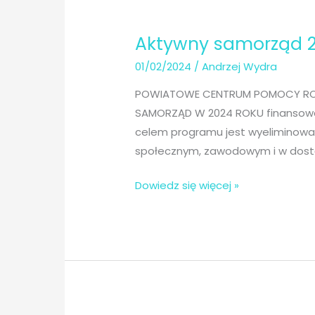
Aktywny samorząd 
01/02/2024
/
Andrzej Wydra
POWIATOWE CENTRUM POMOCY RODZ
SAMORZĄD W 2024 ROKU finansowa
celem programu jest wyeliminowan
społecznym, zawodowym i w dost
Aktywny
Dowiedz się więcej »
samorząd
2024