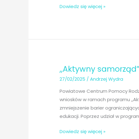
,Aktywny
Dowiedz się więcej »
Samorząd
2026
r.
–
wnioski
,,Aktywny samorząd”
27/02/2025
/
Andrzej Wydra
Powiatowe Centrum Pomocy Rodzinie
wniosków w ramach programu ,,Ak
zmniejszenie barier ograniczając
edukacji. Poprzez udział w program
,,Aktywny
Dowiedz się więcej »