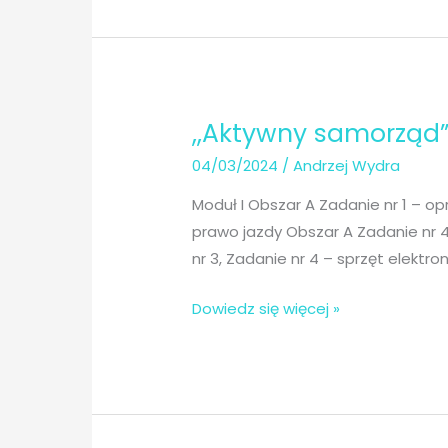
2024
roku
,,Aktywny samorząd” 
04/03/2024
/
Andrzej Wydra
Moduł I Obszar A Zadanie nr 1 – o
prawo jazdy Obszar A Zadanie nr 
nr 3, Zadanie nr 4 – sprzęt elektr
,,Aktywny
Dowiedz się więcej »
samorząd”
2024
r.
–
wnioski