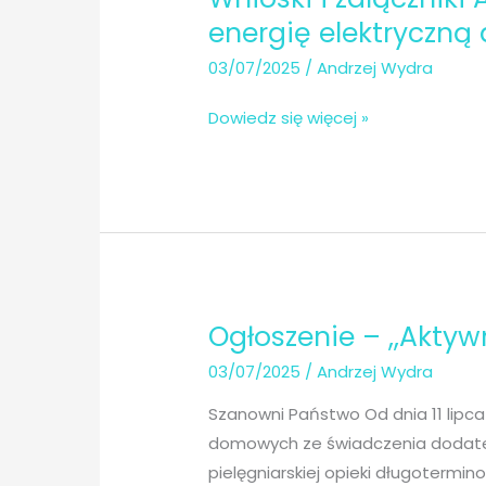
energię elektryczną 
03/07/2025
/
Andrzej Wydra
Wnioski
Dowiedz się więcej »
i
załączniki
Aktywny
Samorząd
–
Moduł
I
Ogłoszenie – ,,Akty
E
03/07/2025
/
Andrzej Wydra
dodatek
na
Szanowni Państwo Od dnia 11 lipca
opłaty
domowych ze świadczenia dodat
za
pielęgniarskiej opieki długoterm