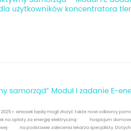
dla użytkowników koncentratora tlen
wny samorząd” Moduł I zadanie E-en
 2025 r. wniosek będą mogli złożyć także nowi odbiorcy po
ek na opłaty za energię elektryczną: · hospicjum dom
inowej · na podstawie zalecenia lekarza specjalisty. Dotyc