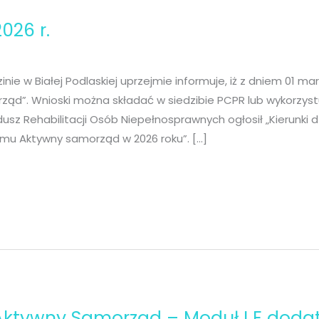
026 r.
 w Białej Podlaskiej uprzejmie informuje, iż z dniem 01 mar
ąd”. Wnioski można składać w siedzibie PCPR lub wykorzys
usz Rehabilitacji Osób Niepełnosprawnych ogłosił „Kierunki 
mu Aktywny samorząd w 2026 roku”. […]
i Aktywny Samorząd – Moduł I E doda