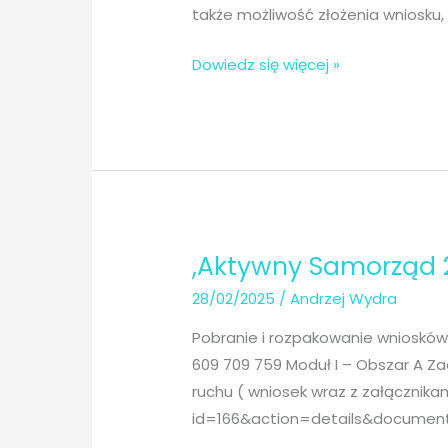
energię
także możliwość złożenia wniosku, 
elektryczną
Ogłoszenie
Dowiedz się więcej »
dla
–
użytkowników
,,Aktywny
koncentratora
samorząd”
tlenu
Moduł
lub
I
respiratora.
zadanie
E-
,Aktywny Samorząd 2
energia
28/02/2025
/
Andrzej Wydra
Pobranie i rozpakowanie wniosków
609 709 759 Moduł I – Obszar A Z
ruchu ( wniosek wraz z załącznikami
id=166&action=details&document_