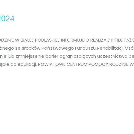
2024
INIE W BIAŁEJ PODLASKIEJ INFORMUJE O REALIZACJI PILO
nego ze środków Państwowego Funduszu Rehabilitacji Os
ie lub zmniejszenie barier ograniczających uczestnictwo b
ępie do edukacji. POWIATOWE CENTRUM POMOCY RODZINIE W B