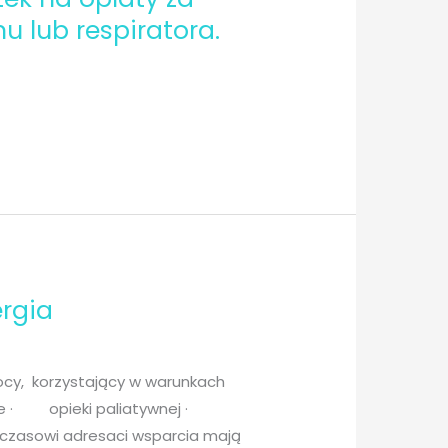
u lub respiratora.
ergia
mocy, korzystający w warunkach
owe · opieki paliatywnej ·
hczasowi adresaci wsparcia mają