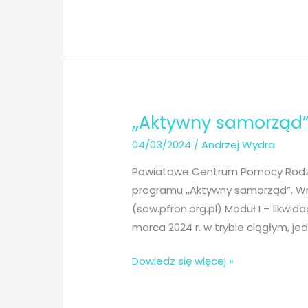
samorząd”
w
2025
roku
,,Aktywny samorząd”
04/03/2024
/
Andrzej Wydra
Powiatowe Centrum Pomocy Rodzini
programu ,,Aktywny samorząd”. Wn
(sow.pfron.org.pl) Moduł I – likwi
marca 2024 r. w trybie ciągłym, je
,,Aktywny
Dowiedz się więcej »
samorząd”
w