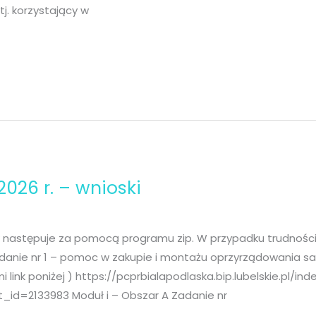
tj. korzystający w
026 r. – wnioski
 następuje za pomocą programu zip. W przypadku trudności
adanie nr 1 – pomoc w zakupie i montażu oprzyrządowania 
 link poniżej ) https://pcprbialapodlaska.bip.lubelskie.pl/ind
id=2133983 Moduł i – Obszar A Zadanie nr